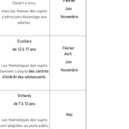
Février
Ouvert à tous,
Juin
mais les thèmes des sujets
s’adressent davantage aux
Novembre
adultes.
Ecoliers
Février
de 12 à 17 ans
Avril
Juin
Les thématiques des sujets
Novembre
tiennent compte
des centres
d’intérêt des adolescents
.
Enfants
de 7 à 12 ans
Mai
Les thématiques des sujets
sont adaptées au jeune public.