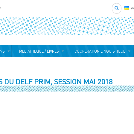
Search
e
у
ONS
MÉDIATHÈQUE / LIVRES
COOPÉRATION LINGUISTIQUE
 DU DELF PRIM, SESSION MAI 2018